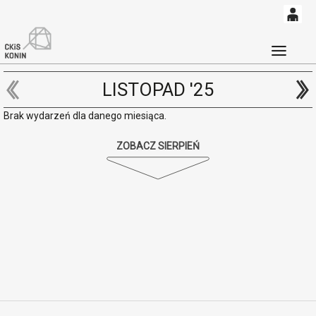
0
'
0,00
Głó
PLN
LISTOPAD '25
Brak wydarzeń dla danego miesiąca.
14
52
ZOBACZ SIERPIEŃ