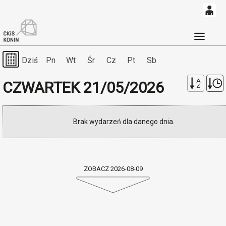
0
'
0,00
Głó
09-08-2026
PLN
Dziś
Pn
Wt
Śr
Cz
Pt
Sb
A
CZWARTEK 21/05/2026
Z
14
51
Brak wydarzeń dla danego dnia.
ZOBACZ 2026-08-09