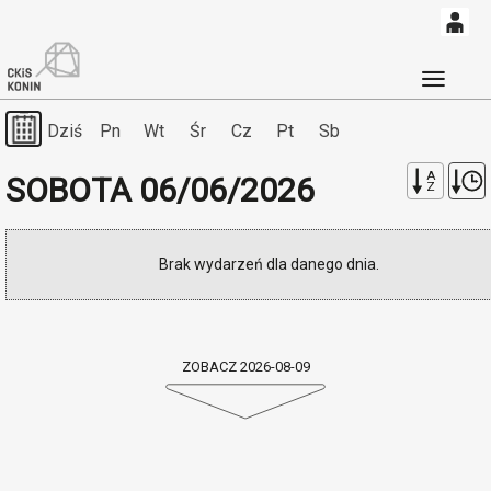
0
'
0,00
Głó
09-08-2026
PLN
Dziś
Pn
Wt
Śr
Cz
Pt
Sb
A
SOBOTA 06/06/2026
Z
14
50
Brak wydarzeń dla danego dnia.
ZOBACZ 2026-08-09