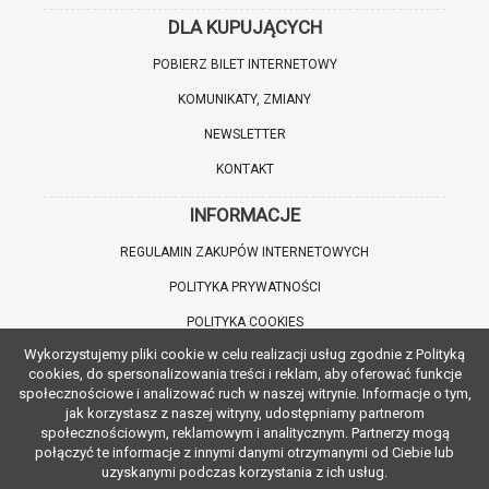
DLA KUPUJĄCYCH
POBIERZ BILET INTERNETOWY
KOMUNIKATY, ZMIANY
NEWSLETTER
KONTAKT
INFORMACJE
REGULAMIN ZAKUPÓW INTERNETOWYCH
POLITYKA PRYWATNOŚCI
POLITYKA COOKIES
Wykorzystujemy pliki cookie w celu realizacji usług zgodnie z Polityką
WARTO WIEDZIEĆ
cookies, do spersonalizowania treści i reklam, aby oferować funkcje
społecznościowe i analizować ruch w naszej witrynie. Informacje o tym,
INFORMACJE O ZNIŻKACH
jak korzystasz z naszej witryny, udostępniamy partnerom
społecznościowym, reklamowym i analitycznym. Partnerzy mogą
JAK DOJECHAĆ
połączyć te informacje z innymi danymi otrzymanymi od Ciebie lub
uzyskanymi podczas korzystania z ich usług.
POBIERZ APLIKACJĘ