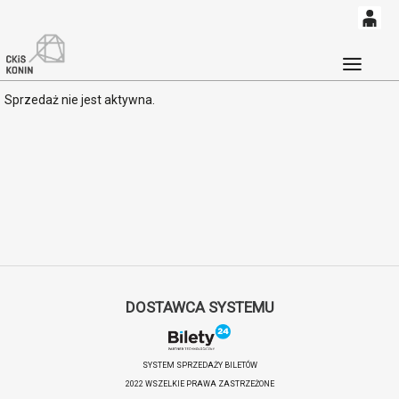
0
'
0,00
Głó
Sprzedaż nie jest aktywna.
PLN
14
53
DOSTAWCA SYSTEMU
SYSTEM SPRZEDAŻY BILETÓW
2022 WSZELKIE PRAWA ZASTRZEŻONE