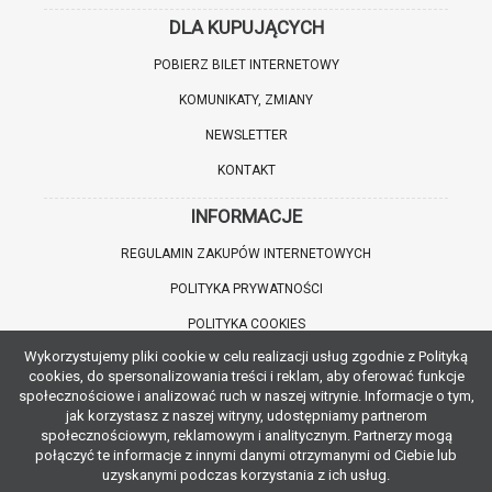
DLA KUPUJĄCYCH
POBIERZ BILET INTERNETOWY
KOMUNIKATY, ZMIANY
NEWSLETTER
KONTAKT
INFORMACJE
REGULAMIN ZAKUPÓW INTERNETOWYCH
POLITYKA PRYWATNOŚCI
POLITYKA COOKIES
Wykorzystujemy pliki cookie w celu realizacji usług zgodnie z Polityką
WARTO WIEDZIEĆ
cookies, do spersonalizowania treści i reklam, aby oferować funkcje
społecznościowe i analizować ruch w naszej witrynie. Informacje o tym,
INFORMACJE O ZNIŻKACH
jak korzystasz z naszej witryny, udostępniamy partnerom
społecznościowym, reklamowym i analitycznym. Partnerzy mogą
JAK DOJECHAĆ
połączyć te informacje z innymi danymi otrzymanymi od Ciebie lub
uzyskanymi podczas korzystania z ich usług.
POBIERZ APLIKACJĘ