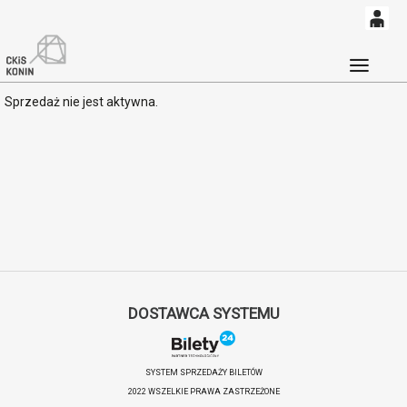
0
'
0,00
Głó
Sprzedaż nie jest aktywna.
PLN
14
53
DOSTAWCA SYSTEMU
SYSTEM SPRZEDAŻY BILETÓW
2022 WSZELKIE PRAWA ZASTRZEŻONE