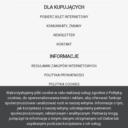
DLA KUPUJĄCYCH
POBIERZ BILET INTERNETOWY
KOMUNIKATY, ZMIANY
NEWSLETTER
KONTAKT
INFORMACJE
REGULAMIN ZAKUPÓW INTERNETOWYCH
POLITYKA PRYWATNOŚCI
POLITYKA COOKIES
Wykorzystujemy pliki cookie w celu realizacji usług zgodnie z Polityką
WARTO WIEDZIEĆ
cookies, do spersonalizowania treści i reklam, aby oferować funkcje
społecznościowe i analizować ruch w naszej witrynie. Informacje o tym,
INFORMACJE O ZNIŻKACH
jak korzystasz z naszej witryny, udostępniamy partnerom
społecznościowym, reklamowym i analitycznym. Partnerzy mogą
JAK DOJECHAĆ
połączyć te informacje z innymi danymi otrzymanymi od Ciebie lub
uzyskanymi podczas korzystania z ich usług.
POBIERZ APLIKACJĘ