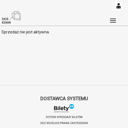
0
<
'
0,00
Głó
Sprzedaż nie jest aktywna.
PLN
14
53
DOSTAWCA SYSTEMU
SYSTEM SPRZEDAŻY BILETÓW
2022 WSZELKIE PRAWA ZASTRZEŻONE