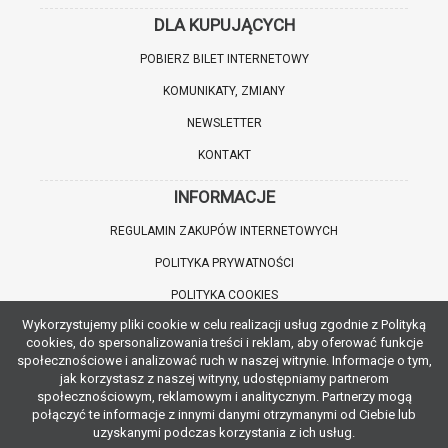
DLA KUPUJĄCYCH
POBIERZ BILET INTERNETOWY
KOMUNIKATY, ZMIANY
NEWSLETTER
KONTAKT
INFORMACJE
REGULAMIN ZAKUPÓW INTERNETOWYCH
POLITYKA PRYWATNOŚCI
POLITYKA COOKIES
Wykorzystujemy pliki cookie w celu realizacji usług zgodnie z Polityką
WARTO WIEDZIEĆ
cookies, do spersonalizowania treści i reklam, aby oferować funkcje
społecznościowe i analizować ruch w naszej witrynie. Informacje o tym,
INFORMACJE O ZNIŻKACH
jak korzystasz z naszej witryny, udostępniamy partnerom
społecznościowym, reklamowym i analitycznym. Partnerzy mogą
JAK DOJECHAĆ
połączyć te informacje z innymi danymi otrzymanymi od Ciebie lub
uzyskanymi podczas korzystania z ich usług.
POBIERZ APLIKACJĘ