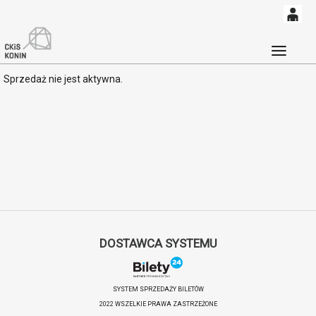
0
'
0,00
Głó
Sprzedaż nie jest aktywna.
PLN
14
52
DOSTAWCA SYSTEMU
SYSTEM SPRZEDAŻY BILETÓW
2022 WSZELKIE PRAWA ZASTRZEŻONE