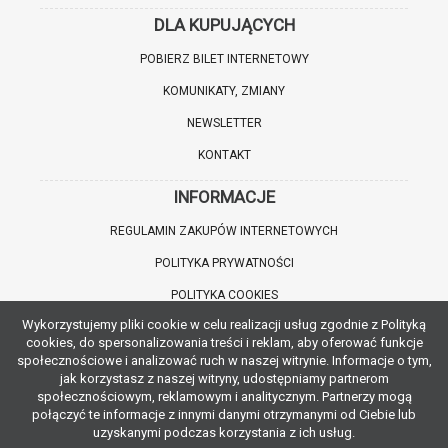
DLA KUPUJĄCYCH
POBIERZ BILET INTERNETOWY
KOMUNIKATY, ZMIANY
NEWSLETTER
KONTAKT
INFORMACJE
REGULAMIN ZAKUPÓW INTERNETOWYCH
POLITYKA PRYWATNOŚCI
POLITYKA COOKIES
Wykorzystujemy pliki cookie w celu realizacji usług zgodnie z Polityką
WARTO WIEDZIEĆ
cookies, do spersonalizowania treści i reklam, aby oferować funkcje
społecznościowe i analizować ruch w naszej witrynie. Informacje o tym,
INFORMACJE O ZNIŻKACH
jak korzystasz z naszej witryny, udostępniamy partnerom
społecznościowym, reklamowym i analitycznym. Partnerzy mogą
JAK DOJECHAĆ
połączyć te informacje z innymi danymi otrzymanymi od Ciebie lub
uzyskanymi podczas korzystania z ich usług.
POBIERZ APLIKACJĘ