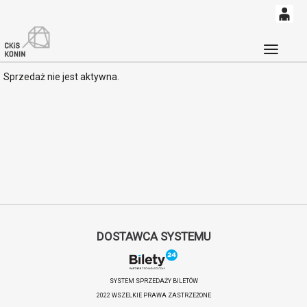
0
'
0,00
Głó
Sprzedaż nie jest aktywna.
PLN
14
53
DOSTAWCA SYSTEMU
SYSTEM SPRZEDAŻY BILETÓW
2022 WSZELKIE PRAWA ZASTRZEŻONE