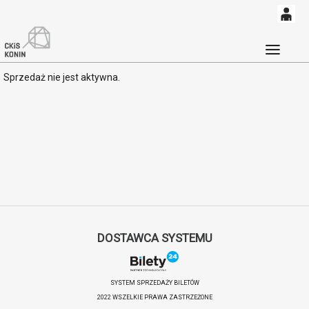
0
'
0,00
Głó
Sprzedaż nie jest aktywna.
PLN
14
53
DOSTAWCA SYSTEMU
SYSTEM SPRZEDAŻY BILETÓW
2022 WSZELKIE PRAWA ZASTRZEŻONE