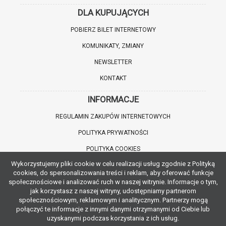
DLA KUPUJĄCYCH
POBIERZ BILET INTERNETOWY
KOMUNIKATY, ZMIANY
NEWSLETTER
KONTAKT
INFORMACJE
REGULAMIN ZAKUPÓW INTERNETOWYCH
POLITYKA PRYWATNOŚCI
POLITYKA COOKIES
Wykorzystujemy pliki cookie w celu realizacji usług zgodnie z Polityką
WARTO WIEDZIEĆ
cookies, do spersonalizowania treści i reklam, aby oferować funkcje
społecznościowe i analizować ruch w naszej witrynie. Informacje o tym,
INFORMACJE O ZNIŻKACH
jak korzystasz z naszej witryny, udostępniamy partnerom
społecznościowym, reklamowym i analitycznym. Partnerzy mogą
JAK DOJECHAĆ
połączyć te informacje z innymi danymi otrzymanymi od Ciebie lub
uzyskanymi podczas korzystania z ich usług.
POBIERZ APLIKACJĘ