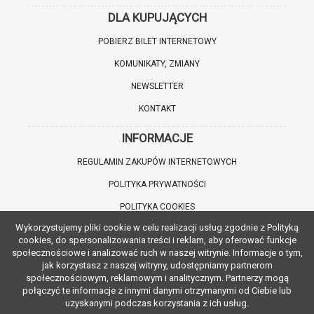
DLA KUPUJĄCYCH
POBIERZ BILET INTERNETOWY
KOMUNIKATY, ZMIANY
NEWSLETTER
KONTAKT
INFORMACJE
REGULAMIN ZAKUPÓW INTERNETOWYCH
POLITYKA PRYWATNOŚCI
POLITYKA COOKIES
Wykorzystujemy pliki cookie w celu realizacji usług zgodnie z Polityką
WARTO WIEDZIEĆ
cookies, do spersonalizowania treści i reklam, aby oferować funkcje
społecznościowe i analizować ruch w naszej witrynie. Informacje o tym,
INFORMACJE O ZNIŻKACH
jak korzystasz z naszej witryny, udostępniamy partnerom
społecznościowym, reklamowym i analitycznym. Partnerzy mogą
JAK DOJECHAĆ
połączyć te informacje z innymi danymi otrzymanymi od Ciebie lub
uzyskanymi podczas korzystania z ich usług.
POBIERZ APLIKACJĘ