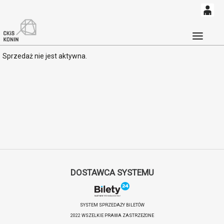
0
'
0,00
Głó
Sprzedaż nie jest aktywna.
PLN
14
53
DOSTAWCA SYSTEMU
SYSTEM SPRZEDAŻY BILETÓW
2022 WSZELKIE PRAWA ZASTRZEŻONE