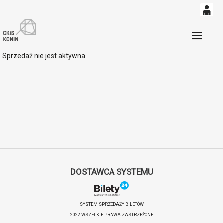
0
'
0,00
Głó
Sprzedaż nie jest aktywna.
PLN
14
54
DOSTAWCA SYSTEMU
SYSTEM SPRZEDAŻY BILETÓW
2022 WSZELKIE PRAWA ZASTRZEŻONE