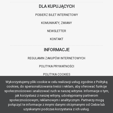
DLA KUPUJĄCYCH
POBIERZ BILET INTERNETOWY
KOMUNIKATY, ZMIANY
NEWSLETTER
KONTAKT
INFORMACJE
REGULAMIN ZAKUPÓW INTERNETOWYCH
POLITYKA PRYWATNOŚCI
POLITYKA COOKIES
Wykorzystujemy pliki cookie w celu realizacji usług zgodnie z Polityką
WARTO WIEDZIEĆ
cookies, do spersonalizowania treści i reklam, aby oferować funkcje
społecznościowe i analizować ruch w naszej witrynie. Informacje o tym,
INFORMACJE O ZNIŻKACH
jak korzystasz z naszej witryny, udostępniamy partnerom
społecznościowym, reklamowym i analitycznym. Partnerzy mogą
JAK DOJECHAĆ
połączyć te informacje z innymi danymi otrzymanymi od Ciebie lub
uzyskanymi podczas korzystania z ich usług.
POBIERZ APLIKACJĘ