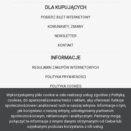
DLA KUPUJĄCYCH
POBIERZ BILET INTERNETOWY
KOMUNIKATY, ZMIANY
NEWSLETTER
KONTAKT
INFORMACJE
REGULAMIN ZAKUPÓW INTERNETOWYCH
POLITYKA PRYWATNOŚCI
POLITYKA COOKIES
Wykorzystujemy pliki cookie w celu realizacji usług zgodnie z Polityką
WARTO WIEDZIEĆ
cookies, do spersonalizowania treści i reklam, aby oferować funkcje
społecznościowe i analizować ruch w naszej witrynie. Informacje o tym,
INFORMACJE O ZNIŻKACH
jak korzystasz z naszej witryny, udostępniamy partnerom
społecznościowym, reklamowym i analitycznym. Partnerzy mogą
JAK DOJECHAĆ
połączyć te informacje z innymi danymi otrzymanymi od Ciebie lub
uzyskanymi podczas korzystania z ich usług.
POBIERZ APLIKACJĘ