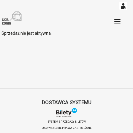
0
'
0,00
Głó
Sprzedaż nie jest aktywna.
PLN
14
53
DOSTAWCA SYSTEMU
SYSTEM SPRZEDAŻY BILETÓW
2022 WSZELKIE PRAWA ZASTRZEŻONE