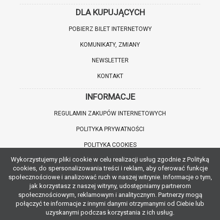
DLA KUPUJĄCYCH
POBIERZ BILET INTERNETOWY
KOMUNIKATY, ZMIANY
NEWSLETTER
KONTAKT
INFORMACJE
REGULAMIN ZAKUPÓW INTERNETOWYCH
POLITYKA PRYWATNOŚCI
POLITYKA COOKIES
Wykorzystujemy pliki cookie w celu realizacji usług zgodnie z Polityką
WARTO WIEDZIEĆ
cookies, do spersonalizowania treści i reklam, aby oferować funkcje
społecznościowe i analizować ruch w naszej witrynie. Informacje o tym,
INFORMACJE O ZNIŻKACH
jak korzystasz z naszej witryny, udostępniamy partnerom
społecznościowym, reklamowym i analitycznym. Partnerzy mogą
JAK DOJECHAĆ
połączyć te informacje z innymi danymi otrzymanymi od Ciebie lub
uzyskanymi podczas korzystania z ich usług.
POBIERZ APLIKACJĘ