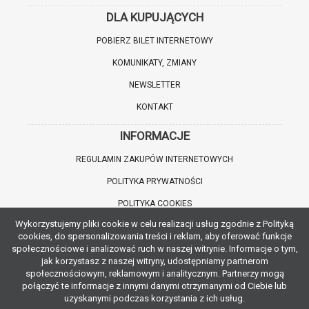
DLA KUPUJĄCYCH
POBIERZ BILET INTERNETOWY
KOMUNIKATY, ZMIANY
NEWSLETTER
KONTAKT
INFORMACJE
REGULAMIN ZAKUPÓW INTERNETOWYCH
POLITYKA PRYWATNOŚCI
POLITYKA COOKIES
Wykorzystujemy pliki cookie w celu realizacji usług zgodnie z Polityką
WARTO WIEDZIEĆ
cookies, do spersonalizowania treści i reklam, aby oferować funkcje
społecznościowe i analizować ruch w naszej witrynie. Informacje o tym,
INFORMACJE O ZNIŻKACH
jak korzystasz z naszej witryny, udostępniamy partnerom
społecznościowym, reklamowym i analitycznym. Partnerzy mogą
JAK DOJECHAĆ
połączyć te informacje z innymi danymi otrzymanymi od Ciebie lub
uzyskanymi podczas korzystania z ich usług.
POBIERZ APLIKACJĘ