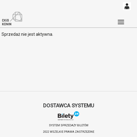
0
'
0,00
Głó
Sprzedaż nie jest aktywna.
PLN
14
52
DOSTAWCA SYSTEMU
SYSTEM SPRZEDAŻY BILETÓW
2022 WSZELKIE PRAWA ZASTRZEŻONE