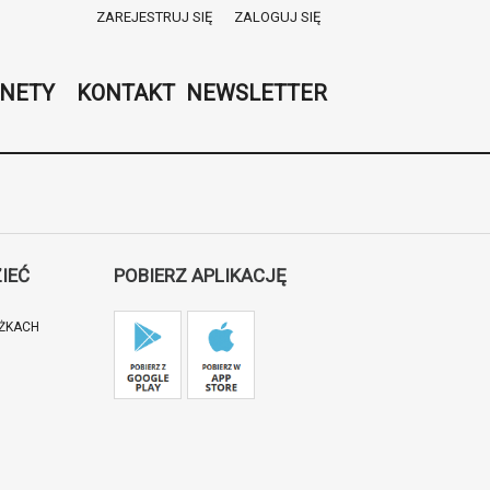
ZAREJESTRUJ SIĘ
ZALOGUJ SIĘ
0
0,00
NETY
KONTAKT
NEWSLETTER
PLN
14
53
IEĆ
POBIERZ APLIKACJĘ
IŻKACH