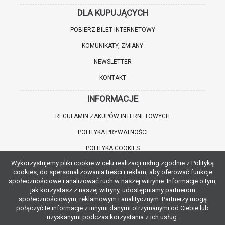
DLA KUPUJĄCYCH
POBIERZ BILET INTERNETOWY
KOMUNIKATY, ZMIANY
NEWSLETTER
KONTAKT
INFORMACJE
REGULAMIN ZAKUPÓW INTERNETOWYCH
POLITYKA PRYWATNOŚCI
POLITYKA COOKIES
Wykorzystujemy pliki cookie w celu realizacji usług zgodnie z Polityką
WARTO WIEDZIEĆ
cookies, do spersonalizowania treści i reklam, aby oferować funkcje
społecznościowe i analizować ruch w naszej witrynie. Informacje o tym,
INFORMACJE O ZNIŻKACH
jak korzystasz z naszej witryny, udostępniamy partnerom
społecznościowym, reklamowym i analitycznym. Partnerzy mogą
JAK DOJECHAĆ
połączyć te informacje z innymi danymi otrzymanymi od Ciebie lub
uzyskanymi podczas korzystania z ich usług.
POBIERZ APLIKACJĘ