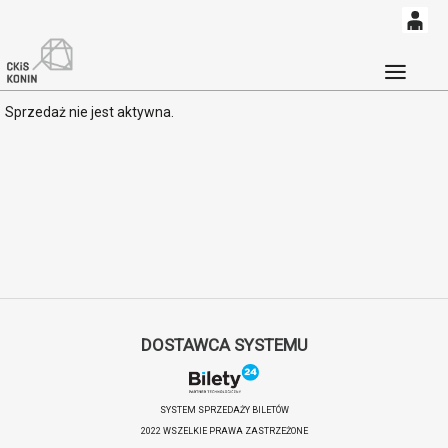
0
'
0,00
Głó
Sprzedaż nie jest aktywna.
PLN
14
51
DOSTAWCA SYSTEMU
SYSTEM SPRZEDAŻY BILETÓW
2022 WSZELKIE PRAWA ZASTRZEŻONE