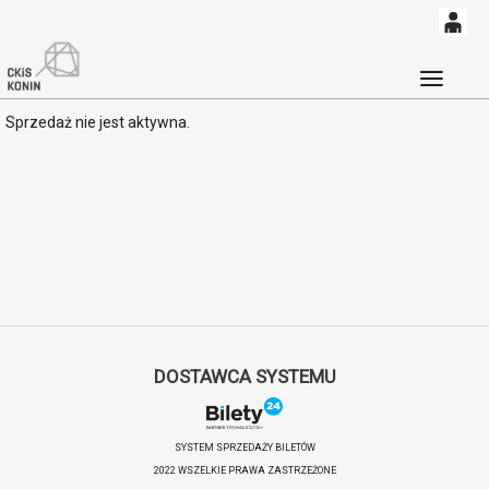
0
'
0,00
Głó
Sprzedaż nie jest aktywna.
PLN
14
52
DOSTAWCA SYSTEMU
SYSTEM SPRZEDAŻY BILETÓW
2022 WSZELKIE PRAWA ZASTRZEŻONE