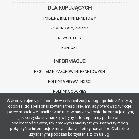
DLA KUPUJĄCYCH
POBIERZ BILET INTERNETOWY
KOMUNIKATY, ZMIANY
NEWSLETTER
KONTAKT
INFORMACJE
REGULAMIN ZAKUPÓW INTERNETOWYCH
POLITYKA PRYWATNOŚCI
POLITYKA COOKIES
Wykorzystujemy pliki cookie w celu realizacji usług zgodnie z Polityką
WARTO WIEDZIEĆ
cookies, do spersonalizowania treści i reklam, aby oferować funkcje
społecznościowe i analizować ruch w naszej witrynie. Informacje o tym,
INFORMACJE O ZNIŻKACH
jak korzystasz z naszej witryny, udostępniamy partnerom
społecznościowym, reklamowym i analitycznym. Partnerzy mogą
JAK DOJECHAĆ
połączyć te informacje z innymi danymi otrzymanymi od Ciebie lub
uzyskanymi podczas korzystania z ich usług.
POBIERZ APLIKACJĘ