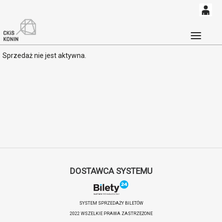
0
<
'
0,00
Głó
Sprzedaż nie jest aktywna.
PLN
14
54
DOSTAWCA SYSTEMU
SYSTEM SPRZEDAŻY BILETÓW
2022 WSZELKIE PRAWA ZASTRZEŻONE