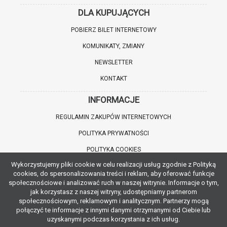
DLA KUPUJĄCYCH
POBIERZ BILET INTERNETOWY
KOMUNIKATY, ZMIANY
NEWSLETTER
KONTAKT
INFORMACJE
REGULAMIN ZAKUPÓW INTERNETOWYCH
POLITYKA PRYWATNOŚCI
POLITYKA COOKIES
Wykorzystujemy pliki cookie w celu realizacji usług zgodnie z Polityką
WARTO WIEDZIEĆ
cookies, do spersonalizowania treści i reklam, aby oferować funkcje
społecznościowe i analizować ruch w naszej witrynie. Informacje o tym,
INFORMACJE O ZNIŻKACH
jak korzystasz z naszej witryny, udostępniamy partnerom
społecznościowym, reklamowym i analitycznym. Partnerzy mogą
JAK DOJECHAĆ
połączyć te informacje z innymi danymi otrzymanymi od Ciebie lub
uzyskanymi podczas korzystania z ich usług.
POBIERZ APLIKACJĘ