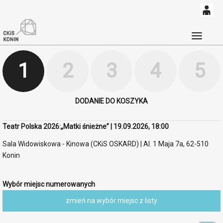
0
'
0,00
Głó
PLN
1
2
3
4
5
14
52
DODANIE DO KOSZYKA
Teatr Polska 2026:„Matki śnieżne” | 19.09.2026, 18:00
Sala Widowiskowa - Kinowa (CKiS OSKARD) | Al. 1 Maja 7a, 62-510
Konin
Wybór miejsc numerowanych
zmień na wybór miejsc z listy