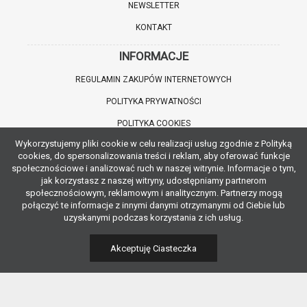
NEWSLETTER
KONTAKT
INFORMACJE
REGULAMIN ZAKUPÓW INTERNETOWYCH
POLITYKA PRYWATNOŚCI
POLITYKA COOKIES
Wykorzystujemy pliki cookie w celu realizacji usług zgodnie z Polityką
WARTO WIEDZIEĆ
cookies, do spersonalizowania treści i reklam, aby oferować funkcje
społecznościowe i analizować ruch w naszej witrynie. Informacje o tym,
INFORMACJE O ZNIŻKACH
jak korzystasz z naszej witryny, udostępniamy partnerom
społecznościowym, reklamowym i analitycznym. Partnerzy mogą
JAK DOJECHAĆ
połączyć te informacje z innymi danymi otrzymanymi od Ciebie lub
uzyskanymi podczas korzystania z ich usług.
POBIERZ APLIKACJĘ
Akceptuję Ciasteczka