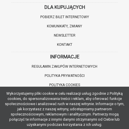
DLA KUPUJĄCYCH
POBIERZ BILET INTERNETOWY
KOMUNIKATY, ZMIANY
NEWSLETTER
KONTAKT
INFORMACJE
REGULAMIN ZAKUPÓW INTERNETOWYCH
POLITYKA PRYWATNOŚCI
POLITYKA COOKIES
Wykorzystujemy pliki cookie w celu realizacji usług zgodnie z Polityką
WARTO WIEDZIEĆ
cookies, do spersonalizowania treści i reklam, aby oferować funkcje
społecznościowe i analizować ruch w naszej witrynie. Informacje o tym,
INFORMACJE O ZNIŻKACH
jak korzystasz z naszej witryny, udostępniamy partnerom
społecznościowym, reklamowym i analitycznym. Partnerzy mogą
JAK DOJECHAĆ
połączyć te informacje z innymi danymi otrzymanymi od Ciebie lub
uzyskanymi podczas korzystania z ich usług.
POBIERZ APLIKACJĘ