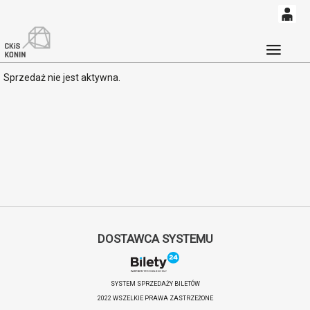
0
'
0,00
Głó
Sprzedaż nie jest aktywna.
PLN
14
53
DOSTAWCA SYSTEMU
SYSTEM SPRZEDAŻY BILETÓW
2022 WSZELKIE PRAWA ZASTRZEŻONE