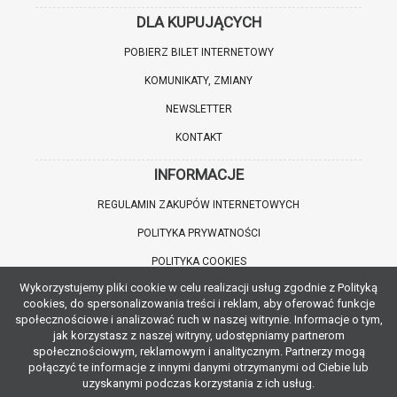
DLA KUPUJĄCYCH
POBIERZ BILET INTERNETOWY
KOMUNIKATY, ZMIANY
NEWSLETTER
KONTAKT
INFORMACJE
REGULAMIN ZAKUPÓW INTERNETOWYCH
POLITYKA PRYWATNOŚCI
POLITYKA COOKIES
Wykorzystujemy pliki cookie w celu realizacji usług zgodnie z Polityką
WARTO WIEDZIEĆ
cookies, do spersonalizowania treści i reklam, aby oferować funkcje
społecznościowe i analizować ruch w naszej witrynie. Informacje o tym,
INFORMACJE O ZNIŻKACH
jak korzystasz z naszej witryny, udostępniamy partnerom
społecznościowym, reklamowym i analitycznym. Partnerzy mogą
JAK DOJECHAĆ
połączyć te informacje z innymi danymi otrzymanymi od Ciebie lub
uzyskanymi podczas korzystania z ich usług.
POBIERZ APLIKACJĘ