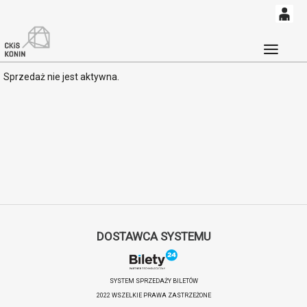
0
'
0,00
Głó
Sprzedaż nie jest aktywna.
PLN
14
53
DOSTAWCA SYSTEMU
SYSTEM SPRZEDAŻY BILETÓW
2022 WSZELKIE PRAWA ZASTRZEŻONE