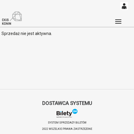
0
'
0,00
Głó
Sprzedaż nie jest aktywna.
PLN
14
53
DOSTAWCA SYSTEMU
SYSTEM SPRZEDAŻY BILETÓW
2022 WSZELKIE PRAWA ZASTRZEŻONE