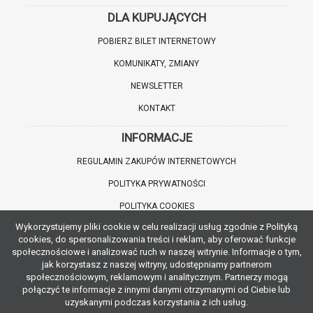
DLA KUPUJĄCYCH
POBIERZ BILET INTERNETOWY
KOMUNIKATY, ZMIANY
NEWSLETTER
KONTAKT
INFORMACJE
REGULAMIN ZAKUPÓW INTERNETOWYCH
POLITYKA PRYWATNOŚCI
POLITYKA COOKIES
Wykorzystujemy pliki cookie w celu realizacji usług zgodnie z Polityką
WARTO WIEDZIEĆ
cookies, do spersonalizowania treści i reklam, aby oferować funkcje
społecznościowe i analizować ruch w naszej witrynie. Informacje o tym,
INFORMACJE O ZNIŻKACH
jak korzystasz z naszej witryny, udostępniamy partnerom
społecznościowym, reklamowym i analitycznym. Partnerzy mogą
JAK DOJECHAĆ
połączyć te informacje z innymi danymi otrzymanymi od Ciebie lub
uzyskanymi podczas korzystania z ich usług.
POBIERZ APLIKACJĘ