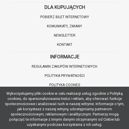
DLA KUPUJĄCYCH
POBIERZ BILET INTERNETOWY
KOMUNIKATY, ZMIANY
NEWSLETTER
KONTAKT
INFORMACJE
REGULAMIN ZAKUPÓW INTERNETOWYCH
POLITYKA PRYWATNOŚCI
POLITYKA COOKIES
Wykorzystujemy pliki cookie w celu realizacji usług zgodnie z Polityką
WARTO WIEDZIEĆ
cookies, do spersonalizowania treści i reklam, aby oferować funkcje
społecznościowe i analizować ruch w naszej witrynie. Informacje o tym,
INFORMACJE O ZNIŻKACH
jak korzystasz z naszej witryny, udostępniamy partnerom
społecznościowym, reklamowym i analitycznym. Partnerzy mogą
JAK DOJECHAĆ
połączyć te informacje z innymi danymi otrzymanymi od Ciebie lub
uzyskanymi podczas korzystania z ich usług.
POBIERZ APLIKACJĘ