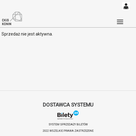
0
'
0,00
Głó
Sprzedaż nie jest aktywna.
PLN
14
52
DOSTAWCA SYSTEMU
SYSTEM SPRZEDAŻY BILETÓW
2022 WSZELKIE PRAWA ZASTRZEŻONE