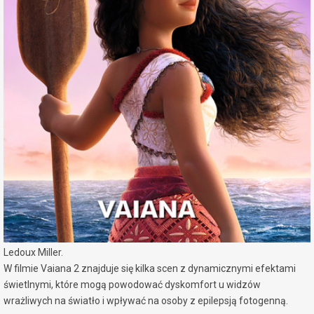
miejscowość:
Konin
adres:
Al. 1 Maja 7a
data i godzina:
04.12.2024, g. 17:30
Info
Opis wydarzenia:
Vaiana i Maui powracają w drugiej części kultowej animacji Walt
Disney Animation Studios „Vaiana”. Po otrzymaniu nieoczekiwanego
wezwania od swoich przodków, Vaiana wypłynie na dalekie,
niebezpiecznie i dawno zapomniane morza Oceanii, gdzie przeżyje
przygodę życia.
Film „Vaiana 2” wyreżyserował David Derrick Jr, Jason Hand i Dana
Ledoux Miller.
W filmie Vaiana 2 znajduje się kilka scen z dynamicznymi efektami
świetlnymi, które mogą powodować dyskomfort u widzów
wrażliwych na światło i wpływać na osoby z epilepsją fotogenną.