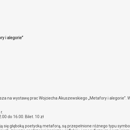
 i alegorie”
za na wystawę prac Wojciecha Akuszewskiego „Metafory i alegorie”. We
r.
00 do 16.00. Bilet. 10 zł
ą się głęboką poetycką metaforą, są przepełnione różnego typu symbol