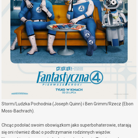
miejscowość:
Konin
adres:
Al. 1 Maja 7a
data i godzina:
06.08.2025, g. 19:30
Info
Opis wydarzenia:
Akcja najnowszej produkcji Marvel Studios rozgrywa się w barwnym,
retrofuturystycznym świecie, inspirowanym latami 60-tymi.
„Fantastyczna 4: Pierwsze kroki” to historia Pierwszej Rodziny
Marvela, którą stanowią Reed Richards/Mister Fantastic (Pedro
Pascal), Sue Storm/Niewidzialna Kobieta (Vanessa Kirby), Johnny
Storm/Ludzka Pochodnia (Joseph Quinn) i Ben Grimm/Rzecz (Ebon
Moss-Bachrach).
Chcąc podołać swoim obowiązkom jako superbohaterowie, starają
się oni również dbać o podtrzymanie rodzinnych więzów.