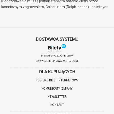
Nieoczekiwanie muszą jednak stanąć w obronie Ziemi przed
kosmicznym zagrożeniem, Galactusem (Ralph Ineson) - potężnym
bytem, któremu towarzyszy tajemnicza, zwiastująca zagładę
posłanniczka, Srebrna Surferka (Julia Garner). Na domiar złego,
gdyby plan Galactusa nie był wystarczająco przerażający, sytuacja
bohaterów niespodziewanie staje się boleśnie osobista, gdy zostają
rzuceni w wir największego wyzwania w ich życiu.
DOSTAWCA SYSTEMU
SYSTEM SPRZEDAŻY BILETÓW
2022 WSZELKIE PRAWA ZASTRZEŻONE
DLA KUPUJĄCYCH
POBIERZ BILET INTERNETOWY
KOMUNIKATY, ZMIANY
NEWSLETTER
KONTAKT