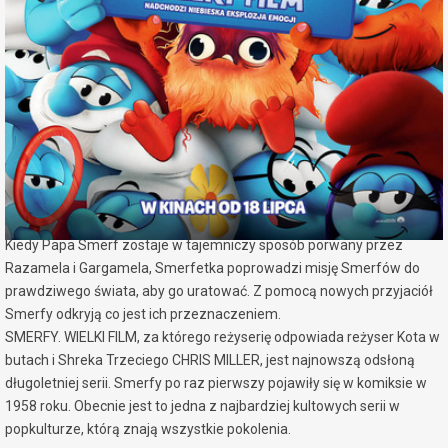
miejscowość:
Konin
adres:
Al. 1 Maja 7a
data i godzina:
06.08.2025, g. 16:30
Info
Opis wydarzenia:
Ukochane Smerfy znowu w kinach.
Kiedy Papa Smerf zostaje w tajemniczy sposób porwany przez
Razamela i Gargamela, Smerfetka poprowadzi misję Smerfów do
prawdziwego świata, aby go uratować. Z pomocą nowych przyjaciół
Smerfy odkryją co jest ich przeznaczeniem.
SMERFY. WIELKI FILM, za którego reżyserię odpowiada reżyser Kota w
butach i Shreka Trzeciego CHRIS MILLER, jest najnowszą odsłoną
długoletniej serii. Smerfy po raz pierwszy pojawiły się w komiksie w
1958 roku. Obecnie jest to jedna z najbardziej kultowych serii w
popkulturze, którą znają wszystkie pokolenia.