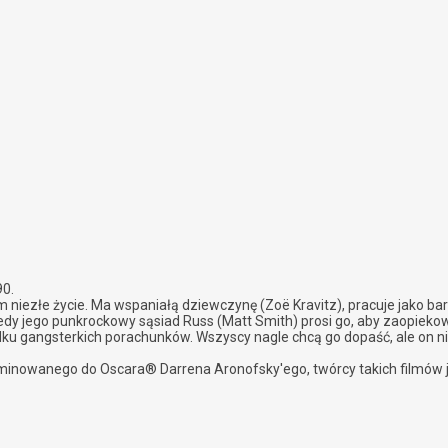
90.
 niezłe życie. Ma wspaniałą dziewczynę (Zoë Kravitz), pracuje jako ba
dy jego punkrockowy sąsiad Russ (Matt Smith) prosi go, aby zaopiekow
ku gangsterkich porachunków. Wszyscy nagle chcą go dopaść, ale on ni
inowanego do Oscara® Darrena Aronofsky'ego, twórcy takich filmów jak