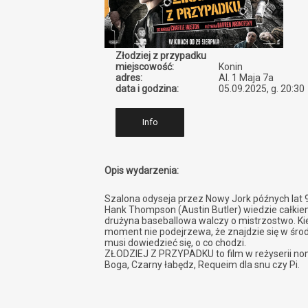
Złodziej z przypadku
miejscowość:
Konin
adres:
Al. 1 Maja 7a
data i godzina:
05.09.2025, g. 20:30
Info
Opis wydarzenia:
Szalona odyseja przez Nowy Jork późnych lat 
Hank Thompson (Austin Butler) wiedzie całkiem
drużyna baseballowa walczy o mistrzostwo. Kie
moment nie podejrzewa, że znajdzie się w środ
musi dowiedzieć się, o co chodzi.
ZŁODZIEJ Z PRZYPADKU to film w reżyserii nom
Boga, Czarny łabędz, Requeim dla snu czy Pi.