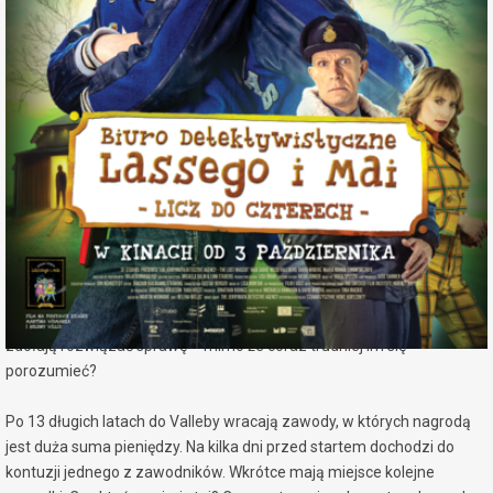
miejscowość:
Konin
adres:
Al. 1 Maja 7a
data i godzina:
07.10.2025, g. 11:45
Info
Opis wydarzenia:
Raz, dwa, trzy – Lasse i Maja wracają do gry! Tym razem czeka na
nich strrrasznie fajna zagadka, która poprowadzi ich do tajemnicy
starej maskotki zawodów w Valleby. Seria niepokojących wypadków
wstrząsa miastem, a tropy zaczynają się plątać. Czy Lasse i Maja
zdołają rozwiązać sprawę – mimo że coraz trudniej im się
porozumieć?
Po 13 długich latach do Valleby wracają zawody, w których nagrodą
jest duża suma pieniędzy. Na kilka dni przed startem dochodzi do
kontuzji jednego z zawodników. Wkrótce mają miejsce kolejne