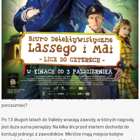
miejscowość:
Konin
adres:
Aleje 1 Maja 7a
data i godzina:
15.10.2025, g. 16:00
Info
Opis wydarzenia:
Raz, dwa, trzy – Lasse i Maja wracają do gry! Tym razem czeka na
nich strrrasznie fajna zagadka, która poprowadzi ich do tajemnicy
starej maskotki zawodów w Valleby. Seria niepokojących wypadków
wstrząsa miastem, a tropy zaczynają się plątać. Czy Lasse i Maja
zdołają rozwiązać sprawę – mimo że coraz trudniej im się
porozumieć?
Po 13 długich latach do Valleby wracają zawody, w których nagrodą
jest duża suma pieniędzy. Na kilka dni przed startem dochodzi do
kontuzji jednego z zawodników. Wkrótce mają miejsce kolejne