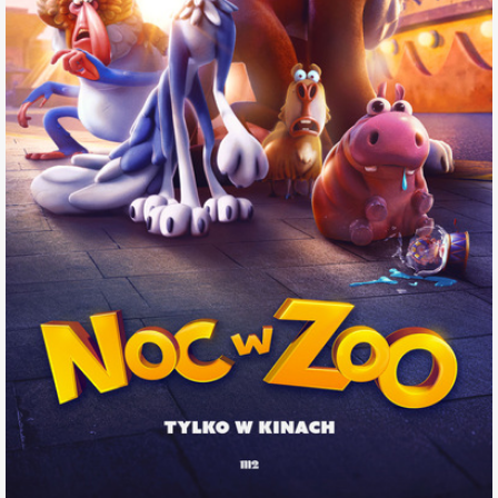
miejscowość:
Konin
adres:
Aleje 1 Maja 7a
data i godzina:
07.11.2025, g. 14:00
Info
Opis wydarzenia:
Kolejny dzień w miejskim zoo dobiega końca. Zwierzęta smacznie
śpią, gdy z nieba spada… meteoryt. Bum! I robi się naprawdę dziwnie.
Część zwierzaków zamienia się w neonowe, żelkowate stwory o
bardzo podejrzanych właściwościach, a całe zoo ogarnia totalny
chaos. Do akcji wkracza duet, który do tej pory wolał omijać się
szerokim łukiem: bystra wilczyca Gracie i przypakowany, lekko nadęty
puma Dan, którzy w obliczu zbliżającej się katastrofy nie mają innego
wyjścia, jak połączyć siły i razem znaleźć wyjście z tarapatów.
Dołączają do nich zadziorna kapibara Frida, sprytny pawian Felix,
wiecznie zestresowany struś Ash, przemądrzały lemur-kinofil Xavier