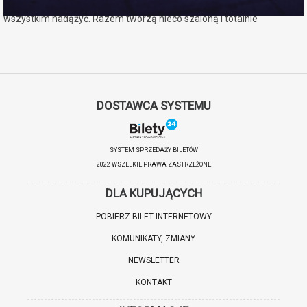
oraz uroczy, acz ślamazarny hipcio karłowaty, który próbuje za tym
wszystkim nadążyć. Razem tworzą nieco szaloną i totalnie
nieprzewidywalną ekipę ratunkową.
Czas na wielką przygodę – wszystkie łapy na pokład!
DOSTAWCA SYSTEMU
SYSTEM SPRZEDAŻY BILETÓW
2022 WSZELKIE PRAWA ZASTRZEŻONE
DLA KUPUJĄCYCH
POBIERZ BILET INTERNETOWY
KOMUNIKATY, ZMIANY
NEWSLETTER
KONTAKT