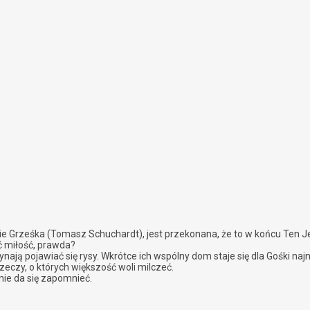
ie Grześka (Tomasz Schuchardt), jest przekonana, że to w końcu Ten Jed
ć miłość, prawda?
ają pojawiać się rysy. Wkrótce ich wspólny dom staje się dla Gośki na
zeczy, o których większość woli milczeć.
 nie da się zapomnieć.