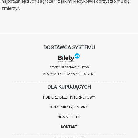
najpotężniejszych zagrożeń, z jakimi kiedykolwiek przyszło mu się
zmierzyć.
W roli Spider-Mana ponownie zobaczymy uwielbianego TOMA
HOLLANDA, a towarzyszą mu Zendaya, Sadie Sink, Jacob Batalon,
Tramell Tillman, Michael Mando oraz Jon Bernthal jako Punisher i
Mark Ruffalo jako dr Bruce Banner.
DOSTAWCA SYSTEMU
SYSTEM SPRZEDAŻY BILETÓW
2022 WSZELKIE PRAWA ZASTRZEŻONE
DLA KUPUJĄCYCH
POBIERZ BILET INTERNETOWY
KOMUNIKATY, ZMIANY
NEWSLETTER
KONTAKT