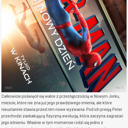
miejscowość:
Konin
adres:
Al. 1 Maja 7a
data i godzina:
01.08.2026, g. 17:30
Info
Opis wydarzenia:
Od wydarzeń z filmu Bez drogi do domu minęły cztery lata. Peter
Parker jest teraz dorosłym mężczyzną, samotnikiem bez rodziny i
przyjaciół. Aby ocalić świat, wymazał się z ich życia i pamięci, a
konsekwencje tej decyzji odczuwa każdego dnia.
Całkowicie poświęcił się walce z przestępczością w Nowym Jorku,
mieście, które nie zna już jego prawdziwego imienia, ale które
nieustannie stawia przed nim nowe wyzwania. Pod ich presją Peter
przechodzi zaskakującą fizyczną ewolucję, która zaczyna zagrażać
jego istnieniu. Właśnie w tym momencie rodzi się jedno z