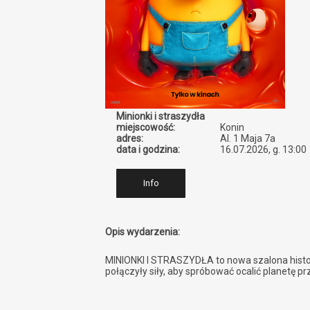
Minionki i straszydła
miejscowość:
Konin
adres:
Al. 1 Maja 7a
data i godzina:
16.07.2026, g. 13:00
Info
Opis wydarzenia:
MINIONKI I STRASZYDŁA to nowa szalona histori
połączyły siły, aby spróbować ocalić planetę p