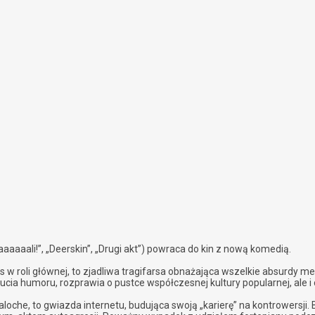
aaaaali!”, „Deerskin”, „Drugi akt”) powraca do kin z nową komedią.
w roli głównej, to zjadliwa tragifarsa obnażająca wszelkie absurdy me
cia humoru, rozprawia o pustce współczesnej kultury popularnej, ale i 
oche, to gwiazda internetu, budująca swoją „karierę” na kontrowersji. B