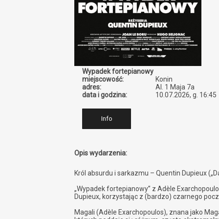
Wypadek fortepianowy
miejscowość:
Konin
adres:
Al. 1 Maja 7a
data i godzina:
10.07.2026, g. 16:45
Info
Opis wydarzenia:
Król absurdu i sarkazmu – Quentin Dupieux („Da
„Wypadek fortepianowy” z Adèle Exarchopoulos 
Dupieux, korzystając z (bardzo) czarnego poczu
Magali (Adèle Exarchopoulos), znana jako Magal