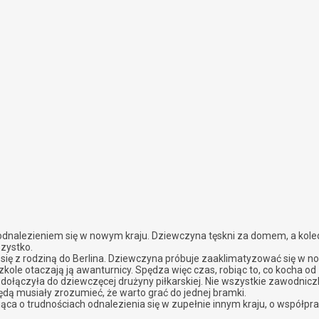
 odnalezieniem się w nowym kraju. Dziewczyna tęskni za domem, a kole
szystko.
ę z rodziną do Berlina. Dziewczyna próbuje zaaklimatyzować się w now
kole otaczają ją awanturnicy. Spędza więc czas, robiąc to, co kocha od 
ołączyła do dziewczęcej drużyny piłkarskiej. Nie wszystkie zawodniczk
ą musiały zrozumieć, że warto grać do jednej bramki.
jąca o trudnościach odnalezienia się w zupełnie innym kraju, o współpra