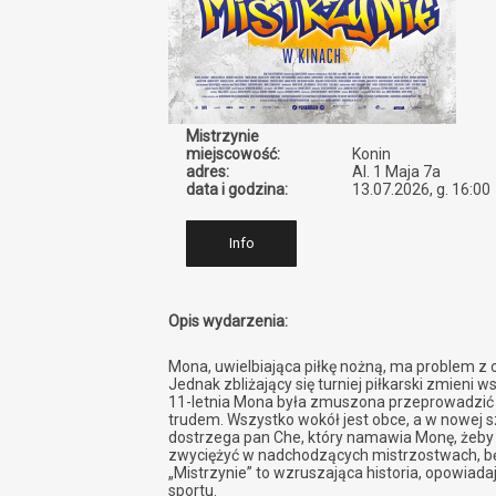
Mistrzynie
miejscowość:
Konin
adres:
Al. 1 Maja 7a
data i godzina:
13.07.2026, g. 16:00
Info
Opis wydarzenia:
Mona, uwielbiająca piłkę nożną, ma problem z
Jednak zbliżający się turniej piłkarski zmieni w
11-letnia Mona była zmuszona przeprowadzić si
trudem. Wszystko wokół jest obce, a w nowej sz
dostrzega pan Che, który namawia Monę, żeby d
zwyciężyć w nadchodzących mistrzostwach, będ
„Mistrzynie” to wzruszająca historia, opowiada
sportu.