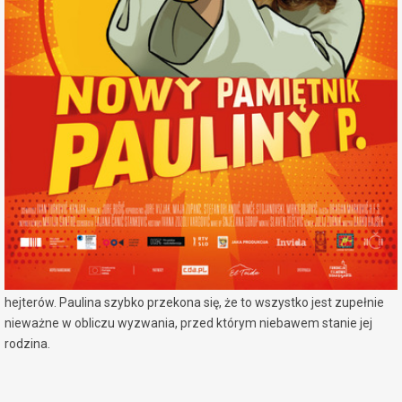
miejscowość:
Konin
adres:
Al. 1 Maja 7a
data i godzina:
16.07.2026, g. 15:00
Info
Opis wydarzenia:
Paulina P. powraca, aby zmierzyć się ze wszystkimi problemami
okresu dojrzewania. Niektóre z nich są niewielkie, jak na przykład
nadopiekuńczość dorosłych.
Inne skutecznie utrudniają życie, jak chociażby problem szkolnych
hejterów. Paulina szybko przekona się, że to wszystko jest zupełnie
nieważne w obliczu wyzwania, przed którym niebawem stanie jej
rodzina.