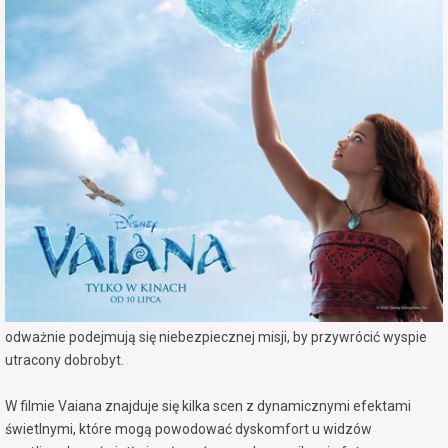
miejscowość:
Konin
adres:
Al. 1 Maja 7a
data i godzina:
18.07.2026, g. 14:30
Info
Opis wydarzenia:
Vaiana to aktorska wersja uwielbianej, nominowanej do Oscara®
animacji Disneya o tym samym tytule.
Nastoletnia Vaina odpowiada na wezwanie Oceanu i po raz pierwszy
wyrusza poza rafę swojej rodzinnej wyspy Motunui. W tej podróży
towarzyszy jej legendarny półbóg Maui (Dwayne Johnson). Razem
odważnie podejmują się niebezpiecznej misji, by przywrócić wyspie
utracony dobrobyt.
W filmie Vaiana znajduje się kilka scen z dynamicznymi efektami
świetlnymi, które mogą powodować dyskomfort u widzów