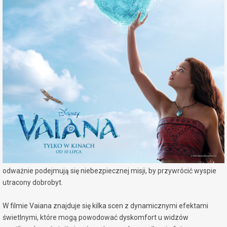
miejscowość:
Konin
adres:
Al. 1 Maja 7a
data i godzina:
20.07.2026, g. 17:00
Info
Opis wydarzenia:
Vaiana to aktorska wersja uwielbianej, nominowanej do Oscara®
animacji Disneya o tym samym tytule.
Nastoletnia Vaina odpowiada na wezwanie Oceanu i po raz pierwszy
wyrusza poza rafę swojej rodzinnej wyspy Motunui. W tej podróży
towarzyszy jej legendarny półbóg Maui (Dwayne Johnson). Razem
odważnie podejmują się niebezpiecznej misji, by przywrócić wyspie
utracony dobrobyt.
W filmie Vaiana znajduje się kilka scen z dynamicznymi efektami
świetlnymi, które mogą powodować dyskomfort u widzów