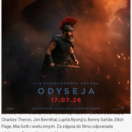
miejscowość:
Konin
adres:
Al. 1 Maja 7a
data i godzina:
23.07.2026, g. 19:30
Info
Opis wydarzenia:
Po nagrodzonym Oscarami filmie OPPENHEIMER z 2023 roku reżyser
Christopher Nolan wybrał na swój kolejny hit kinowy jedną z
największych epopei w historii.
Najnowszy film Christophera Nolana to mityczna epopeja nakręcona
w różnych zakątkach świata, w tym w Szkocji, na Sycylii, Islandii i w
Maroku, przy użyciu najnowszej technologii filmowej IMAX®.
W filmie pojawiają się największe gwiazdy Hollywood, w tym Matt
Damon, Tom Holland, Anne Hathaway, Robert Pattinson, Zendaya,
Charlize Theron, Jon Bernthal, Lupita Nyong'o, Benny Safdie, Elliot
Page, Mia Goth i wielu innych. Za zdjęcia do filmu odpowiada