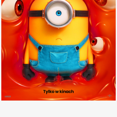
miejscowość:
Konin
adres:
Al. 1 Maja 7a
data i godzina:
20.07.2026, g. 14:00
Info
Opis wydarzenia:
MINIONKI I STRASZYDŁA to nowa szalona historia o tym, jak Minionki
podbiły Hollywood, stały się gwiazdami filmowymi, wypuściły potwory
na świat, a następnie połączyły siły, aby spróbować ocalić planetę
przed chaosem, który właśnie wywołały.