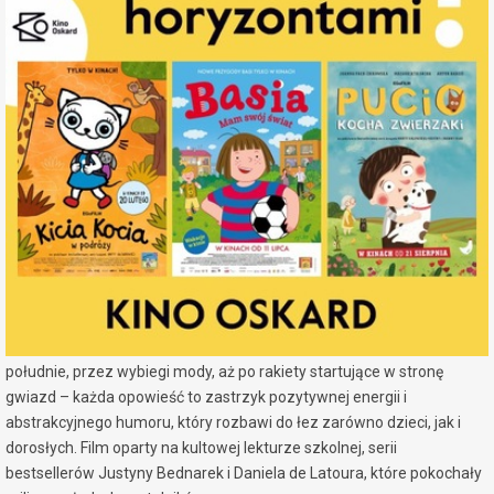
kosmos!
miejscowość:
Konin
adres:
Al. 1 Maja 7a
data i godzina:
21.07.2026, g. 12:00
Info
Opis wydarzenia:
Czy skarpetka może zostać przebiegłym szeryfem, genialnym
detektywem lub… międzygalaktycznym podróżnikiem? Oczywiście! W
najnowszej odsłonie kinowych przygód ulubione urwisy z szuflady
wyruszają na podbój nieznanych światów. Od pojedynków w samo
południe, przez wybiegi mody, aż po rakiety startujące w stronę
gwiazd – każda opowieść to zastrzyk pozytywnej energii i
abstrakcyjnego humoru, który rozbawi do łez zarówno dzieci, jak i
dorosłych. Film oparty na kultowej lekturze szkolnej, serii
bestsellerów Justyny Bednarek i Daniela de Latoura, które pokochały