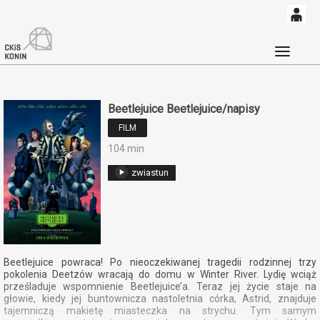
0
'
0,00
Głó
PLN
Beetlejuice Beetlejuice/napisy
14
52
FILM
104 min
zwiastun
Beetlejuice powraca! Po nieoczekiwanej tragedii rodzinnej trzy
pokolenia Deetzów wracają do domu w Winter River. Lydię wciąż
prześladuje wspomnienie Beetlejuice’a. Teraz jej życie staje na
głowie, kiedy jej buntownicza nastoletnia córka, Astrid, znajduje
tajemniczą makietę miasteczka na strychu. Tym samym