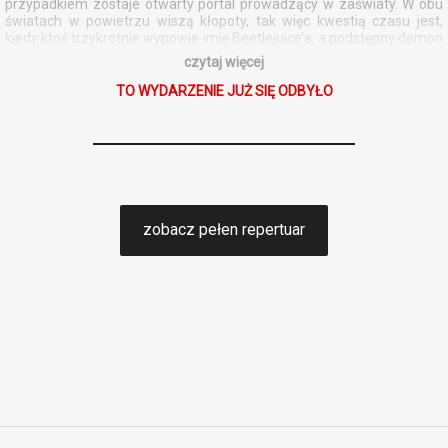
przypadkiem zostaje otwarty portal prowadzący w zaświaty. W obu
światach w powietrzu wiszą kłopoty, tak więc kwestią czasu jest,
kiedy ktoś trzykrotnie wypowie imię Beetlejuice’a, a podstępny demon
wróci, żeby wywołać chaos taki, jaki tylko on potrafi.
czytaj więcej
TO WYDARZENIE JUŻ SIĘ ODBYŁO
zobacz pełen repertuar