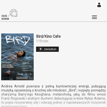
0
'
0,00
Głó
PLN
Bird/Kino Cafe
119 min
14
52
zwiastun
Andrea Arnold powraca z pełną buntowniczej energii, pulsującą
muzyką opowieścią o kruchej sile młodości. „Bird”, rozpięty pomiędzy
charyzmą Barry’ego Keoghana, melancholią, jaką do filmu wnosi
Franz Rogowski i wolnym duchem debiutującej w kinie Nykiyi Adams,
to popis reżyserskiej siły i odwagi jednej z najciekawszych reżyserek
światowego kina.