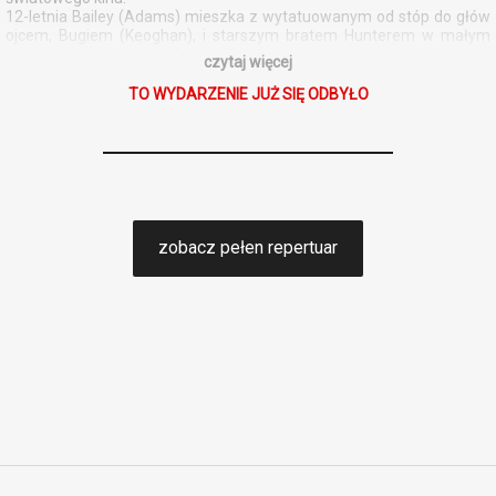
12-letnia Bailey (Adams) mieszka z wytatuowanym od stóp do głów
ojcem, Bugiem (Keoghan), i starszym bratem Hunterem w małym
mieście na wschodzie Anglii. Mimo ciepłych uczuć i dobrych chęci
czytaj więcej
niedojrzały Bug więcej czasu poświęca nowej partnerce i szukaniu
pomysłów na zarabianie pieniędzy, niż swojej wrażliwej córce.
TO WYDARZENIE JUŻ SIĘ ODBYŁO
Pozostawiona sama sobie, niezrozumiana przez otoczenie
nastolatka zaprzyjaźnia się z nieznajomym, tytułowym Birdem
(Rogowski). Ich letnia włóczęga w poszukiwaniu śladów przeszłości
pozwoli Bailey rozwinąć skrzydła i uwierzyć w siebie.
„Bird”, którym zachwyciła się publiczność ubiegłorocznego festiwalu
w Cannes, to czuły portret dojrzewania w nieprzyjaznym świecie.
zobacz pełen repertuar