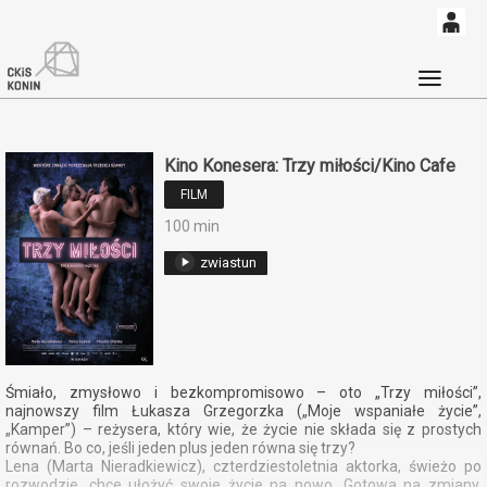
0
'
0,00
Głó
PLN
Kino Konesera: Trzy miłości/Kino Cafe
14
52
FILM
100 min
zwiastun
Śmiało, zmysłowo i bezkompromisowo – oto „Trzy miłości”,
najnowszy film Łukasza Grzegorzka („Moje wspaniałe życie”,
„Kamper”) – reżysera, który wie, że życie nie składa się z prostych
równań. Bo co, jeśli jeden plus jeden równa się trzy?
Lena (Marta Nieradkiewicz), czterdziestoletnia aktorka, świeżo po
rozwodzie, chce ułożyć swoje życie na nowo. Gotowa na zmiany,