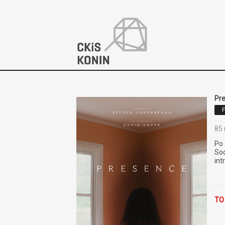
'
Pr
85
Po
So
int
TO