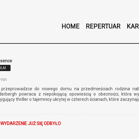
HOME
REPERTUAR
KAR
esence
FILM
 min
 przeprowadzce do nowego domu na przedmieściach rodzina nabie
derbergh powraca z niepokojącą opowieścią o obecności, która w
rygujący thriller o tajemnicy ukrytej w czterech ścianach, które zaczyn
 WYDARZENIE JUŻ SIĘ ODBYŁO