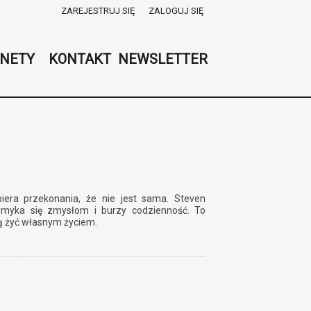
ZAREJESTRUJ SIĘ
ZALOGUJ SIĘ
0
0,00
NETY
KONTAKT
NEWSLETTER
PLN
14
52
ra przekonania, że nie jest sama. Steven
ymyka się zmysłom i burzy codzienność. To
ają żyć własnym życiem.