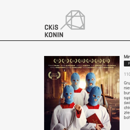
'
Min
11
Gr
nie
bu
są
świ
chł
zł
bo