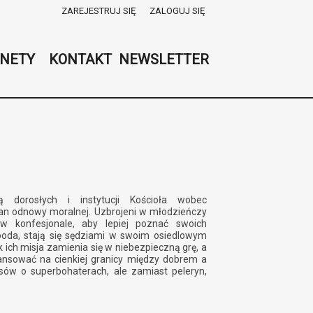
ZAREJESTRUJ SIĘ
ZALOGUJ SIĘ
0
0,00
NETY
KONTAKT
NEWSLETTER
PLN
14
52
ą dorosłych i instytucji Kościoła wobec
lan odnowy moralnej. Uzbrojeni w młodzieńczy
w konfesjonale, aby lepiej poznać swoich
oda, stają się sędziami w swoim osiedlowym
ich misja zamienia się w niebezpieczną grę, a
lansować na cienkiej granicy między dobrem a
sów o superbohaterach, ale zamiast peleryn,