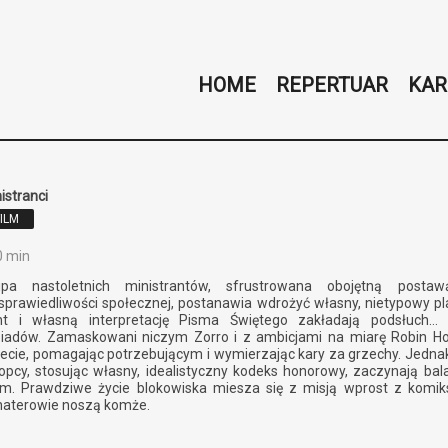
HOME
REPERTUAR
KAR
istranci
FILM
0 min
upa nastoletnich ministrantów, sfrustrowana obojętną postaw
sprawiedliwości społecznej, postanawia wdrożyć własny, nietypowy p
nt i własną interpretację Pisma Świętego zakładają podsłuch… 
siadów. Zamaskowani niczym Zorro i z ambicjami na miarę Robin Ho
ecie, pomagając potrzebującym i wymierzając kary za grzechy. Jednak 
opcy, stosując własny, idealistyczny kodeks honorowy, zaczynają ba
em. Prawdziwe życie blokowiska miesza się z misją wprost z komik
haterowie noszą komże.