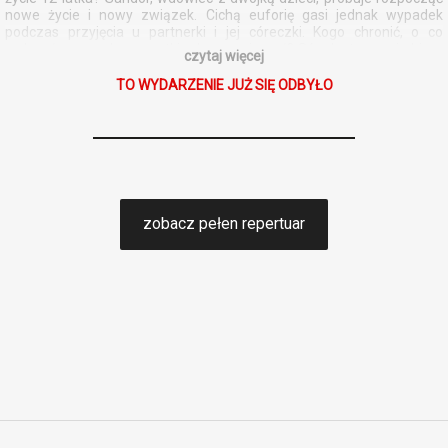
nowe życie i nowy związek. Cichą euforię gasi jednak wypadek
podczas przyjęcia u partnerki i jej córeczki. Kogo chronić, o co
walczyć, a przede wszystkim komu wierzyć? Sós dostrzega i ubiera
czytaj więcej
w szaty greckiej tragedii dylematy, które na co dzień towarzyszą
rodzicielstwu, precyzyjnie trafia w kwestie zaufania i nawigowania
TO WYDARZENIE JUŻ SIĘ ODBYŁO
pomiędzy miłością do dzieci a potrzebą akceptacji ze strony
dorosłych i koniecznością przestrzegania norm społecznych. I jak w
żadnej opowieści o ojcostwie, tak i w tej nie mogło zabraknąć
czarnego humoru.
zobacz pełen repertuar