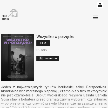
0
<
'
0,00
Głó
PLN
Wszystko w porządku
14
52
FILM
85 min
zwiastun
Jeden z najważniejszych tytułów berlińskiej sekcji Perspectives.
Kryminalne kino moralnego niepokoju, czarno-biały film, w którym nic
nie jest czarno-białe. Debiut węgierskiego reżysera Bálinta Dániela
Sósa stawia bohatera przed dramatycznym wyborem: czy skłamać
w obronie syna, czy ujawnić prawdę, która może na zawsze zmienić
życie 12-latka? Sándor, wdowiec z dwójką dzieci, próbuje rozpocząć