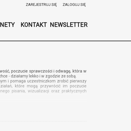
ZAREJESTRUJ SIĘ
ZALOGUJ SIĘ
0
0,00
NETY
KONTAKT
NEWSLETTER
PLN
14
52
kawość, poczucie sprawczości i odwagę, która w
hce - działamy lekko i w zgodzie ze sobą.
nym i pomaga uczestniczkom zrobić pierwszy
działań, które mogą przywrócić im poczucie
nego pisania, wizualizacji oraz praktycznych