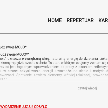
HOME
REPERTUAR
KAR
udź swoje MOJO*
budź swoje MOJO*”
mojo” oznacza
wewnętrzną iskrę
, naturalną energię do działania, cie
ziennym pędzie często cichnie. To stan, w którym czujemy, że nam się c
rsztat jest łagodnym wprowadzeniem do pracy z pisaniem refleksyj
ok w stronę odzyskiwania energii, uważności na siebie i małych 
awczości. Spotkanie zawiera elementy krótkiej relaksacji, prowadzo
czeń.
udź swoje MOJO” to 3-godzinne spotkanie, które pozwali:
czytaj więcej
atrzymać się i usłyszeć siebie w codziennym pędzie,
dkryć, co odbiera, a co przywraca energię,
oczuć pierwszy impuls do działania w zgodzie ze sobą,
oznać proste techniki pisania refleksyjnego,
 WYDARZENIE JUŻ SIĘ ODBYŁO
dnaleźć małe kroki, które mogą wesprzeć codzienność.