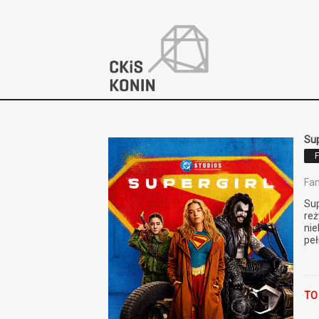
'
Sup
Fan
Sup
reż
nie
peł
TO