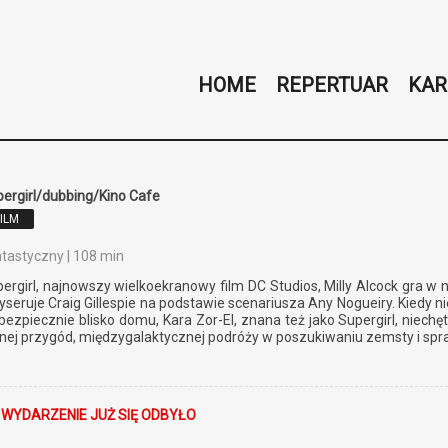
HOME
REPERTUAR
KAR
ergirl/dubbing/Kino Cafe
FILM
tastyczny | 108 min
ergirl, najnowszy wielkoekranowy film DC Studios, Milly Alcock gra w n
yseruje Craig Gillespie na podstawie scenariusza Any Nogueiry. Kiedy 
bezpiecznie blisko domu, Kara Zor-El, znana też jako Supergirl, niec
nej przygód, międzygalaktycznej podróży w poszukiwaniu zemsty i spra
 WYDARZENIE JUŻ SIĘ ODBYŁO