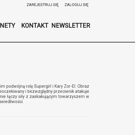
ZAREJESTRUJ SIĘ
ZALOGUJ SIĘ
0
0,00
NETY
KONTAKT
NEWSLETTER
PLN
14
51
im podwójną rolę Supergirl i Kary Zor-El. Obraz
nieoczekiwany i bezwzględny przeciwnik atakuje
hętnie łączy siły z zaskakującym towarzyszem w
wiedliwości.